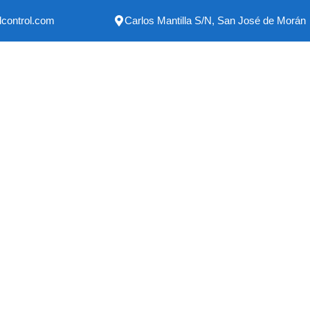
lcontrol.com
Carlos Mantilla S/N, San José de Morán
s en Monteserrin, P